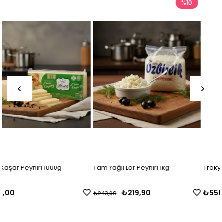
%10
Tam Yağlı Lor Peyniri 1kg
Trakya Eski Kaşar Peyniri 5
₺219,90
₺550,00
₺243,00