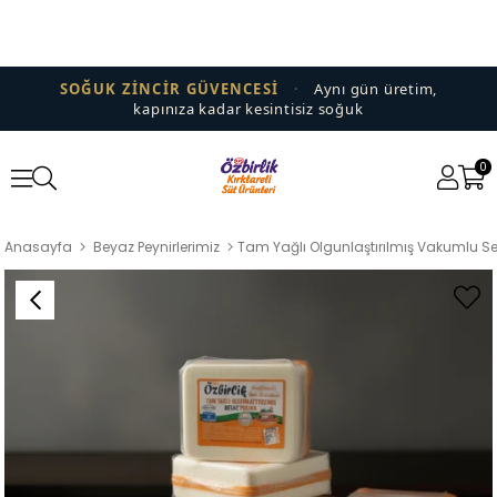
SOĞUK ZİNCİR GÜVENCESİ
·
Aynı gün üretim,
kapınıza kadar kesintisiz soğuk
0
Anasayfa
Beyaz Peynirlerimiz
Tam Yağlı Olgunlaştırılmış Vakumlu Ser