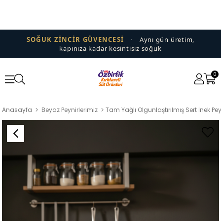
SOĞUK ZİNCİR GÜVENCESİ
·
Aynı gün üretim,
kapınıza kadar kesintisiz soğuk
0
Anasayfa
Beyaz Peynirlerimiz
Tam Yağlı Olgunlaştırılmış Sert İnek Pey