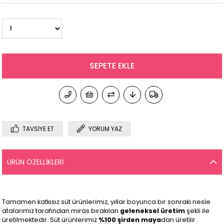
TAVSIYE ET
YORUM YAZ
ÜRÜN ÖZELLIKLERI
Tamamen katkısız süt ürünlerimiz, yıllar boyunca bir sonraki nesle
atalarımız tarafından miras bırakılan
geleneksel üretim
şekli ile
üretilmektedir. Süt ürünlerimiz
%100 şirden maya
dan üretilir.